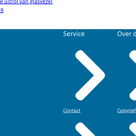
 uitrol van glasvezel
19
Service
Over d
Contact
Copyrig