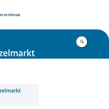
ternet
en en Klimaat
Vul in wat u z
zelmarkt
zelmarkt