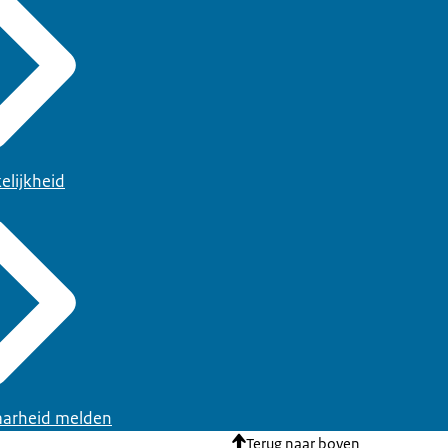
elijkheid
arheid melden
Terug naar boven