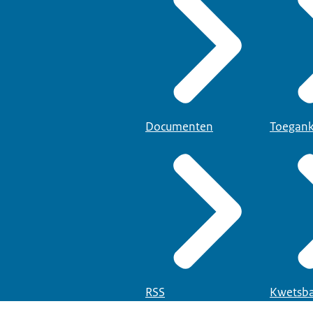
Documenten
Toegank
RSS
Kwetsba