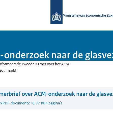
Naar de homepage van Overal snel in
Ministerie van Economische Zak
-onderzoek naar de glasve
r informeert de Tweede Kamer over het ACM-
ezelmarkt.
erbrief over ACM-onderzoek naar de glasve
19
PDF-document
216.37 KB
4 pagina's