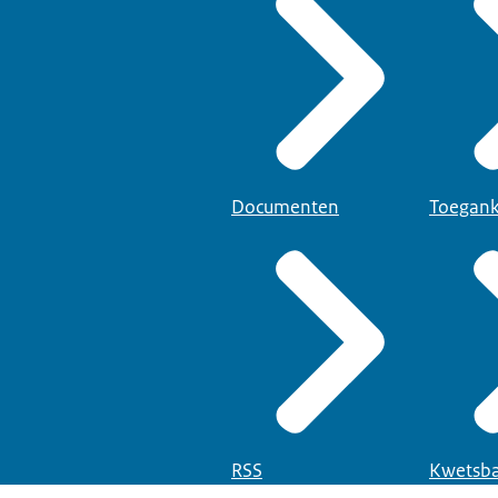
Documenten
Toegank
RSS
Kwetsba