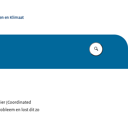
ternet
en en Klimaat
Vul in wat u z
ier (Coordinated
obleem en lost dit zo