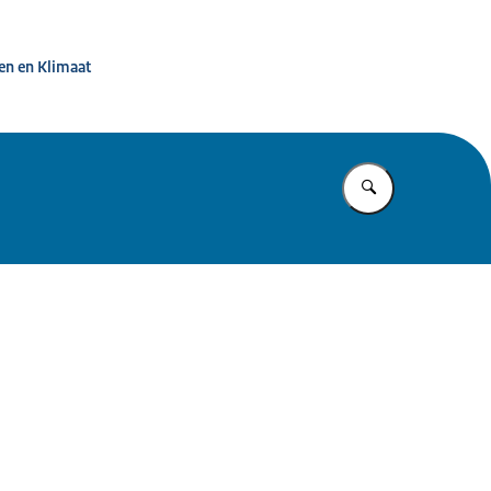
ternet
en en Klimaat
Vul in wat u z