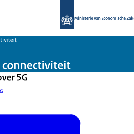
Naar de homepage van Overal snel in
Ministerie van Economische Zak
iviteit
connectiviteit
over 5G
5G