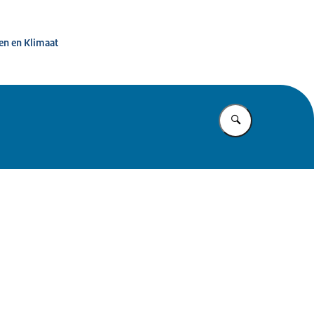
ternet
en en Klimaat
Vul in wat u z